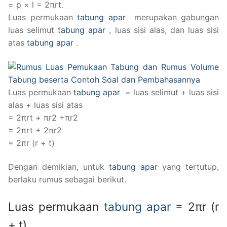
= p × l = 2πrt.
Luas permukaan
tabung apar
merupakan gabungan
luas selimut
tabung apar
, luas sisi alas, dan luas sisi
atas
tabung apar
.
Luas permukaan
tabung apar
= luas selimut + luas sisi
alas + luas sisi atas
= 2πrt + πr2 +πr2
= 2πrt + 2πr2
= 2πr (r + t)
Dengan demikian, untuk
tabung apar
yang tertutup,
berlaku rumus sebagai berikut.
Luas permukaan
tabung apar
= 2πr (r
+ t)