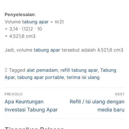
Penyelesaian
:
Volume
tabung apar
= πr2t
= 3,14 · (12)2 · 10
= 4.521,6 cm3
Jadi, volume
tabung apar
tersebut adalah 4.521,6 cm3
Tagged
alat pemadam
,
refill tabung apar
,
Tabung
Apar
,
tabung apar portable
,
terima isi ulang
PREVIOUS
NEXT
Apa Keuntungan
Refill / Isi ulang dengan
Investasi Tabung Apar
media baru