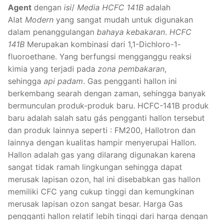
Agent
dengan
isi
/
Media
HCFC 141B
adalah
Alat
Modern
yang sangat mudah untuk digunakan
dalam penanggulangan
bahaya kebakaran
.
HCFC
141B
Merupakan kombinasi dari 1,1-Dichloro-1-
fluoroethane. Yang berfungsi mengganggu reaksi
kimia yang terjadi pada
zona pembakaran
,
sehingga
api padam
. Gas pengganti hallon ini
berkembang searah dengan zaman, sehingga banyak
bermunculan produk-produk baru. HCFC-141B produk
baru adalah salah satu gás pengganti hallon tersebut
dan produk lainnya seperti : FM200, Hallotron dan
lainnya dengan kualitas hampir menyerupai Hallon.
Hallon adalah gas yang dilarang digunakan karena
sangat tidak ramah lingkungan sehingga dapat
merusak lapisan ozon, hal ini disebabkan gas hallon
memiliki CFC yang cukup tinggi dan kemungkinan
merusak lapisan ozon sangat besar. Harga Gas
pengganti hallon relatif lebih tinggi dari harga dengan