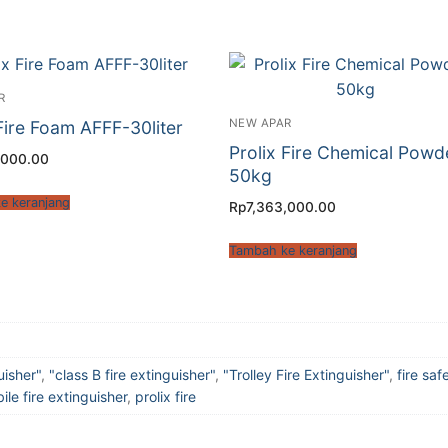
R
NEW APAR
 Fire Foam AFFF-30liter
Prolix Fire Chemical Powd
,000.00
50kg
e keranjang
Rp
7,363,000.00
Tambah ke keranjang
uisher"
,
"class B fire extinguisher"
,
"Trolley Fire Extinguisher"
,
fire saf
ile fire extinguisher
,
prolix fire