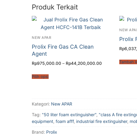
Produk Terkait
NEW APA
NEW APAR
Prolix
Prolix Fire Gas CA Clean
Rp
6,037
Agent
Tambah k
Rp
975,000.00
–
Rp
44,200,000.00
Pilih opsi
Kategori:
New APAR
Tag:
"50 liter foam extinguisher"
,
"class A fire exting
equipment
,
foam afff
,
industrial fire extinguisher
,
mob
Brand:
Prolix