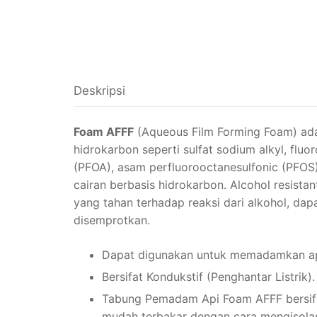
Deskripsi
Foam AFFF
(Aqueous Film Forming Foam) adal
hidrokarbon seperti sulfat sodium alkyl, fluo
(PFOA), asam perfluorooctanesulfonic (PFO
cairan berbasis hidrokarbon. Alcohol resist
yang tahan terhadap reaksi dari alkohol, da
disemprotkan.
Dapat digunakan untuk memadamkan api 
Bersifat Kondukstif (Penghantar Listrik
Tabung Pemadam Api Foam AFFF bersifat
mudah terbakar dengan cara mengisolas