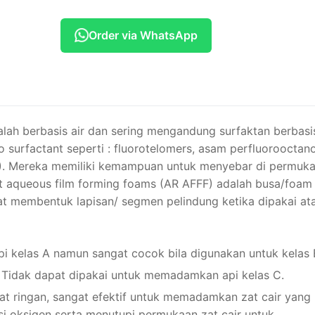
Order via WhatsApp
ah berbasis air dan sering mengandung surfaktan berbasi
ro surfactant seperti : fluorotelomers, asam perfluorooctan
S). Mereka memiliki kemampuan untuk menyebar di permuk
ant aqueous film forming foams (AR AFFF) adalah busa/foam
pat membentuk lapisan/ segmen pelindung ketika dipakai at
kelas A namun sangat cocok bila digunakan untuk kelas 
). Tidak dapat dipakai untuk memadamkan api kelas C.
 ringan, sangat efektif untuk memadamkan zat cair yang
i oksigen serta menutupi permukaan zat cair untuk