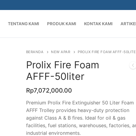
TENTANG KAMI
PRODUK KAMI
KONTAK KAMI
ARTIKE
BERANDA
NEW APAR
PROLIX FIRE FOAM AFFF-50LITE
Prolix Fire Foam
AFFF-50liter
Rp
7,072,000.00
Premium Prolix Fire Extinguisher 50 Liter Foam
AFFF Trolley provides heavy-duty protection
against Class A & B fires. Ideal for oil & gas
facilities, fuel stations, warehouses, factories, 
industrial environments.