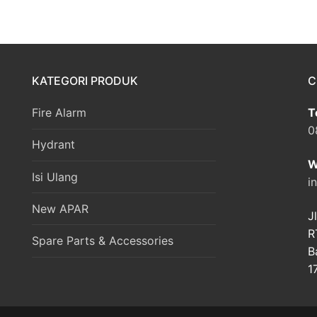
KATEGORI PRODUK
C
Fire Alarm
T
0
Hydrant
W
Isi Ulang
i
New APAR
J
R
Spare Parts & Accessories
B
1