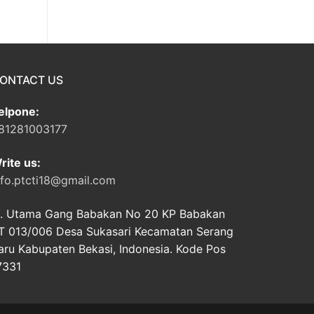
ONTACT US
elpone:
81281003177
rite us:
nfo.ptcti18@gmail.com
l. Utama Gang Babakan No 20 KP Babakan
T 013/006 Desa Sukasari Kecamatan Serang
aru Kabupaten Bekasi, Indonesia. Kode Pos
7331