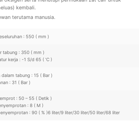
eluas) kembali.
ewan terutama manusia.
keseluruhan : 550 ( mm )
r tabung : 350 ( mm )
ur kerja : -1 S/d 65 ( ‘C )
dalam tabung : 15 ( Bar )
nan : 31 ( Bar )
mprot : 50 – 55 ( Detik )
enyemprotan : 8 ( M )
enyemprotan : 90 ( % )6 liter/9 liter/30 liter/50 liter/68 liter