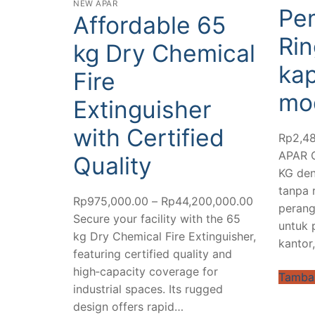
NEW APAR
Pe
Affordable 65
Rin
kg Dry Chemical
kap
Fire
mod
Extinguisher
with Certified
Rp
2,4
APAR C
Quality
KG de
tanpa 
Rp
975,000.00
–
Rp
44,200,000.00
Rentang
perang
Secure your facility with the 65
harga:
untuk 
kg Dry Chemical Fire Extinguisher,
Rp975,000
kantor,
featuring certified quality and
hingga
high‑capacity coverage for
Rp44,200,0
Tambah
industrial spaces. Its rugged
design offers rapid…