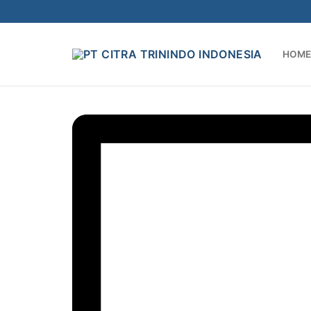
Lompat
ke
konten
HOME