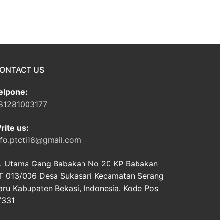
ONTACT US
elpone:
81281003177
rite us:
nfo.ptcti18@gmail.com
l. Utama Gang Babakan No 20 KP Babakan
T 013/006 Desa Sukasari Kecamatan Serang
aru Kabupaten Bekasi, Indonesia. Kode Pos
7331