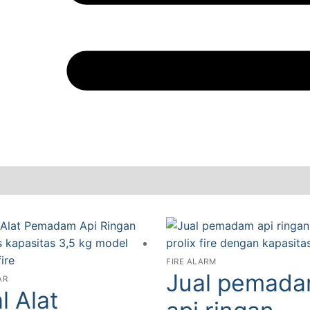
FIRE ALARM
Jual pemad
AR
l Alat