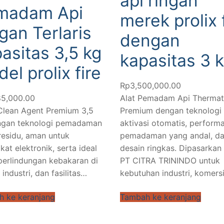
api ringan
madam Api
merek prolix 
gan Terlaris
dengan
asitas 3,5 kg
kapasitas 3 
el prolix fire
Rp
3,500,000.00
85,000.00
Alat Pemadam Api Thermat
lean Agent Premium 3,5
Premium dengan teknologi
ngan teknologi pemadaman
aktivasi otomatis, perform
residu, aman untuk
pemadaman yang andal, d
kat elektronik, serta ideal
desain ringkas. Dipasarkan
perlindungan kebakaran di
PT CITRA TRININDO untuk
.00
 industri, dan fasilitas…
kebutuhan industri, komers
00.00
 ke keranjang
Tambah ke keranjang