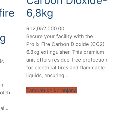
Carbon Dioxide-
fire
6,8kg
Rp
2,052,000.00
kg
Secure your facility with the
Prolix Fire Carbon Dioxide (CO2)
6.8kg extinguisher. This premium
unit offers residue-free protection
ic
for electrical fires and flammable
liquids, ensuring…
a
an
Tambah ke keranjang
 oleh
ial,…