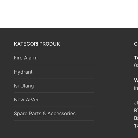
KATEGORI PRODUK
C
Fire Alarm
T
0
Hydrant
W
Isi Ulang
i
New APAR
J
R
Spare Parts & Accessories
B
1